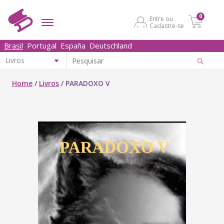
0
Entre ou
Cadastre-se
Brasil
Portugal
España
Deutschland
Home
/
Livros
/
PARADOXO V