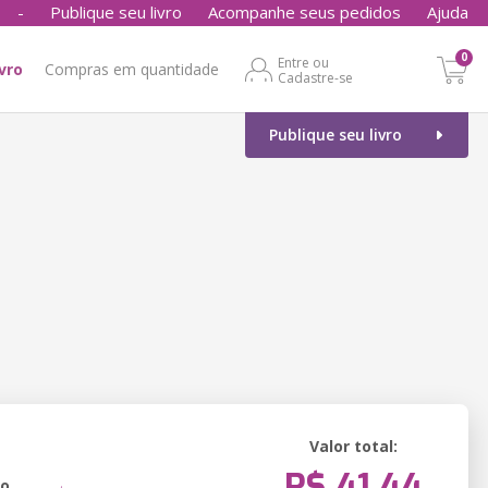
-
Publique seu livro
Acompanhe seus pedidos
Ajuda
0
Entre ou
ivro
Compras em quantidade
Cadastre-se
Publique seu livro
Valor total:
R$ 41,44
ão