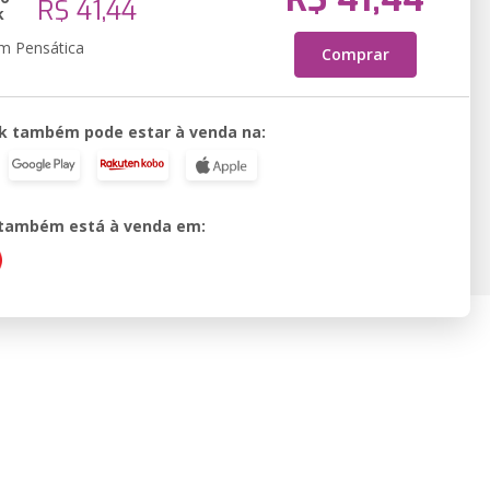
R$ 41,44
k
em Pensática
Comprar
k também pode estar à venda na:
o também está à venda em: