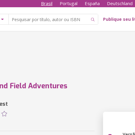
Brasil
Portugal
España
Deutschland
Publique seu l
nd Field Adventures
est
Vers