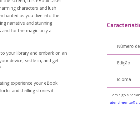
off the screen, this eBook takes
 charming characters and lush
nchanted as you dive into the
ging narrative and stunning
Característi
ers and for the magic only a
Número de
e to your library and embark on an
our device, settle in, and get
Edição
"
Idioma
vating experience your eBook
rful and thrilling stories it
Tem algo a reclam
atendimento@cl