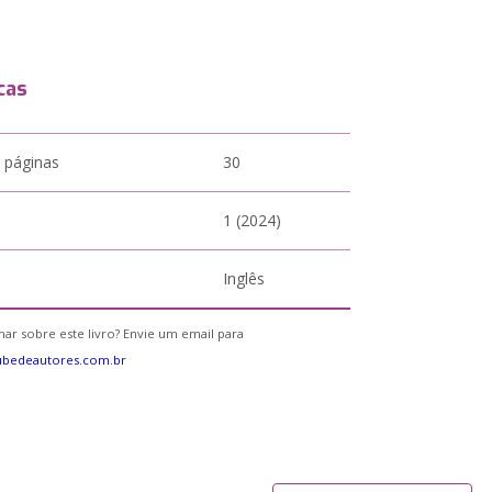
cas
 páginas
30
1 (2024)
Inglês
ar sobre este livro? Envie um email para
ubedeautores.com.br