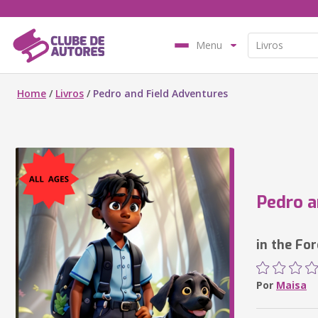
Menu
Home
/
Livros
/
Pedro and Field Adventures
Pedro a
in the For
Por
Maisa