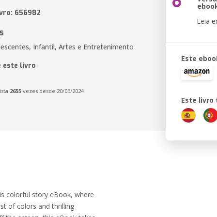
eboo
ivro: 656982
Leia 
s
escentes, Infantil, Artes e Entretenimento
Este eboo
 este livro
ista
2655
vezes desde 20/03/2024
Este livr
is colorful story eBook, where
t of colors and thrilling