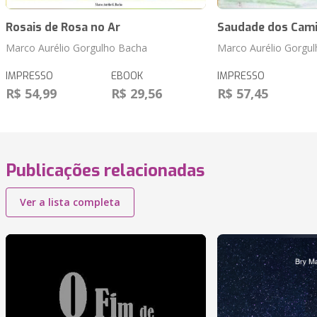
Rosais de Rosa no Ar
Saudade dos Cami
Marco Aurélio Gorgulho Bacha
Marco Aurélio Gorgu
IMPRESSO
EBOOK
IMPRESSO
R$ 54,99
R$ 29,56
R$ 57,45
Publicações relacionadas
Ver a lista completa