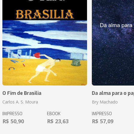
O Fim de Brasilia
Da alma para o pa
Carlos A. S. Moura
Bry Machado
IMPRESSO
EBOOK
IMPRESSO
R$ 50,90
R$ 23,63
R$ 57,09