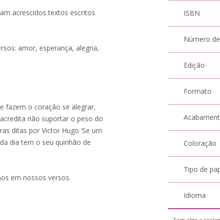
ram acrescidos textos escritos
ISBN
Número de
rsos: amor, esperança, alegria,
Edição
Formato
 fazem o coração se alegrar,
Acabamen
acredita não suportar o peso do
s ditas por Victor Hugo ‘Se um
ada dia tem o seu quinhão de
Coloração
Tipo de pa
zimos em nossos versos.
Idioma
Tem algo a reclam