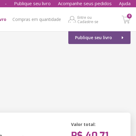
-
Publique seu livro
Acompanhe seus pedidos
Ajuda
0
Entre ou
ivro
Compras em quantidade
Cadastre-se
Publique seu livro
Valor total:
R$ 40,71
o