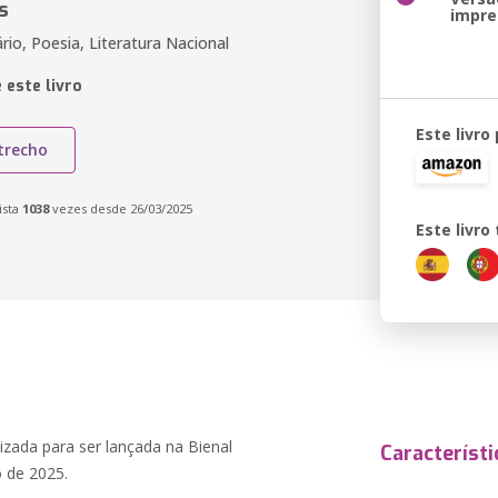
s
impre
ário, Poesia, Literatura Nacional
 este livro
Este livro
trecho
ista
1038
vezes desde 26/03/2025
Este livr
izada para ser lançada na Bienal
Característi
o de 2025.