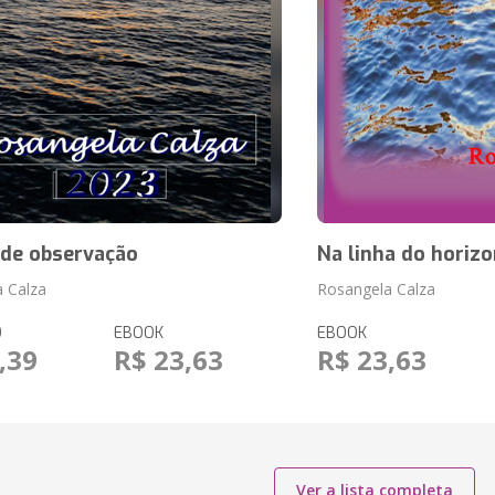
 de observação
Na linha do horizo
 Calza
Rosangela Calza
O
EBOOK
EBOOK
,39
R$ 23,63
R$ 23,63
Ver a lista completa