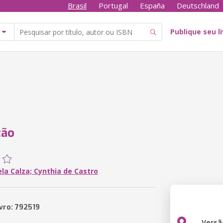
Brasil
Portugal
España
Deutschland
Publique seu l
ção
la Calza; Cynthia de Castro
ivro: 792519
Versã