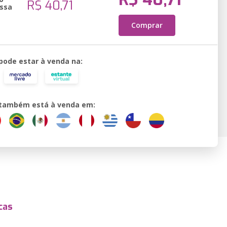
R$ 40,71
ssa
Comprar
 pode estar à venda na:
o também está à venda em:
cas