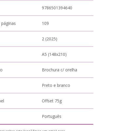
9786501394640
 páginas
109
2 (2025)
A5 (148x210)
to
Brochura c/ orelha
Preto e branco
pel
Offset 75g
Português
ar sobre este livro? Envie um email para