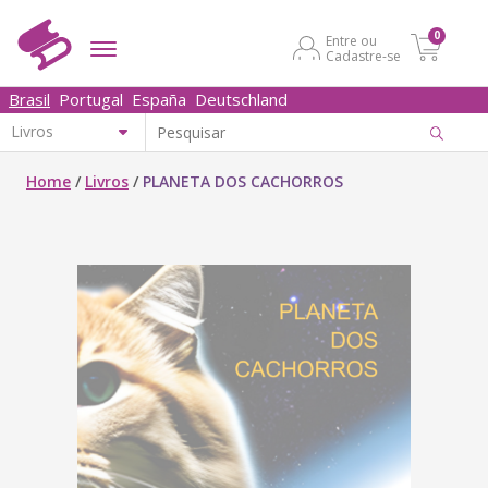
0
Entre ou
Cadastre-se
Brasil
Portugal
España
Deutschland
Home
/
Livros
/
PLANETA DOS CACHORROS