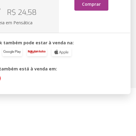
Comprar
o
R$ 24,58
eia em Pensática
k também pode estar à venda na:
o também está à venda em: