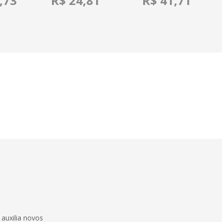
,73
R$ 24,81
R$ 41,71
 auxilia novos