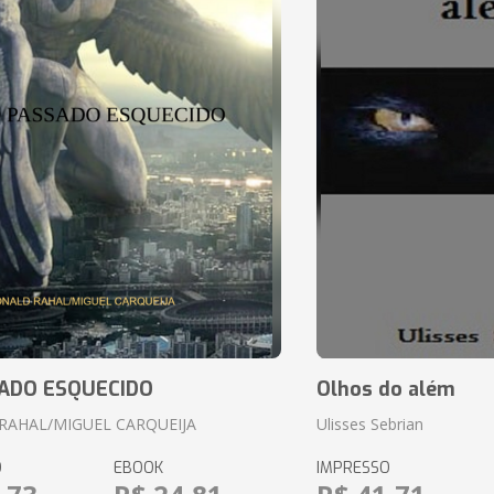
ADO ESQUECIDO
Olhos do além
RAHAL/MIGUEL CARQUEIJA
Ulisses Sebrian
O
EBOOK
IMPRESSO