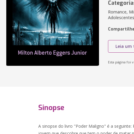
Categoria
Romance, Mis
Adolescentes
Compartilhe
Leia um 
Esta página foi v
Sinopse
A sinopse do livro "Poder Maligno" é a seguinte:
jovem que descobre que tem o poder de matar 