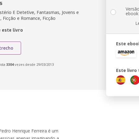
s
Versã
tério E Detetive, Fantasmas, Jovens e
ebook
, Ficção e Romance, Ficção
L
 este livro
Este eboo
trecho
ista
3304
vezes desde 29/03/2013
Este livr
 Pedro Henrique Ferreira é um
pessoas apenas imaginando a