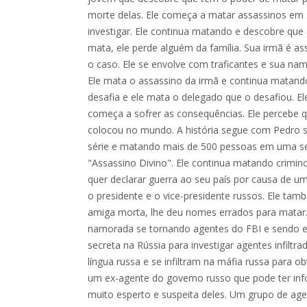
morte delas. Ele começa a matar assassinos em s
investigar. Ele continua matando e descobre que
mata, ele perde alguém da família. Sua irmã é ass
o caso. Ele se envolve com traficantes e sua na
Ele mata o assassino da irmã e continua matando
desafia e ele mata o delegado que o desafiou. E
começa a sofrer as consequências. Ele percebe q
colocou no mundo. A história segue com Pedro 
série e matando mais de 500 pessoas em uma 
"Assassino Divino". Ele continua matando crimin
quer declarar guerra ao seu país por causa de u
o presidente e o vice-presidente russos. Ele t
amiga morta, lhe deu nomes errados para matar.
namorada se tornando agentes do FBI e sendo 
secreta na Rússia para investigar agentes infiltr
língua russa e se infiltram na máfia russa para 
um ex-agente do governo russo que pode ter inf
muito esperto e suspeita deles. Um grupo de ag