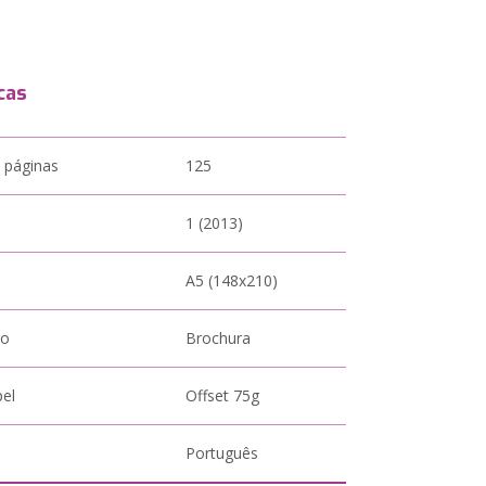
cas
 páginas
125
1 (2013)
A5 (148x210)
to
Brochura
pel
Offset 75g
Português