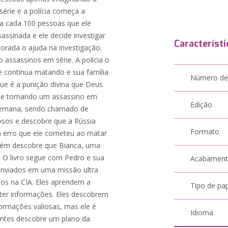
érie e a polícia começa a
 a cada 100 pessoas que ele
assinada e ele decide investigar
Característi
morada o ajuda na investigação.
 assassinos em série. A polícia o
le continua matando e sua família
Número de
ue é a punição divina que Deus
se tornando um assassino em
Edição
semana, sendo chamado de
osos e descobre que a Rússia
Formato
m erro que ele cometeu ao matar
ambém descobre que Bianca, uma
 O livro segue com Pedro e sua
Acabamen
enviados em uma missão ultra
ados na CIA. Eles aprendem a
Tipo de pa
obter informações. Eles descobrem
ormações valiosas, mas ele é
Idioma
entes descobre um plano da