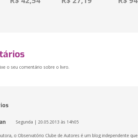
R$ 42,54
R$ 27,19
R$ 94
ários
xe o seu comentário sobre o livro.
ios
man
Segunda | 20.05.2013 às 14h05
 autora, o Observatório Clube de Autores é um blog independente que