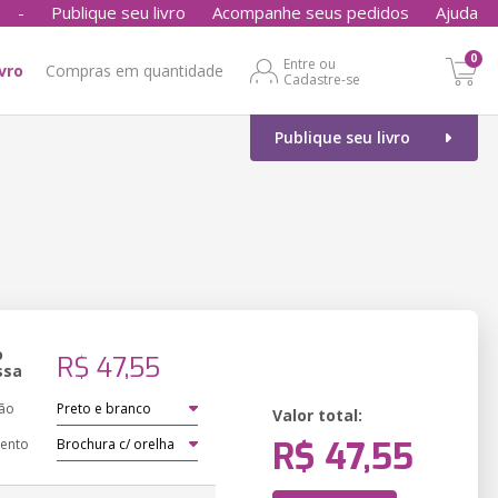
-
Publique seu livro
Acompanhe seus pedidos
Ajuda
0
Entre ou
ivro
Compras em quantidade
Cadastre-se
Publique seu livro
o
R$ 47,55
ssa
ão
Valor total:
R$ 47,55
ento