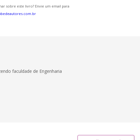
ar sobre este livro? Envie um email para
ubedeautores.com.br
azendo faculdade de Engenharia