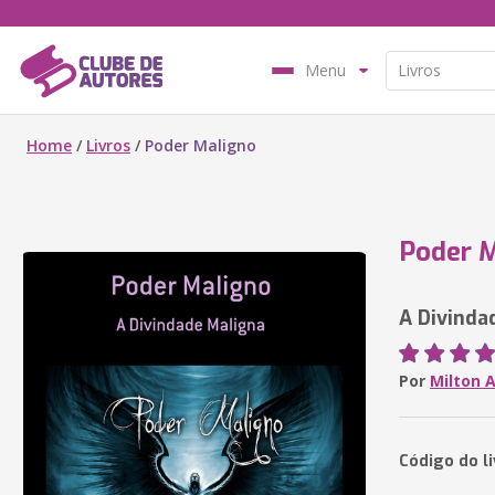
Menu
Home
/
Livros
/
Poder Maligno
Poder 
A Divinda
Por
Milton A
Código do li