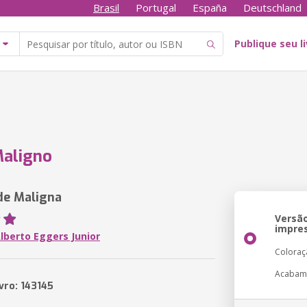
Brasil
Portugal
España
Deutschland
Publique seu l
Maligno
de Maligna
Versã
impre
lberto Eggers Junior
Coloraç
Acabam
vro: 143145