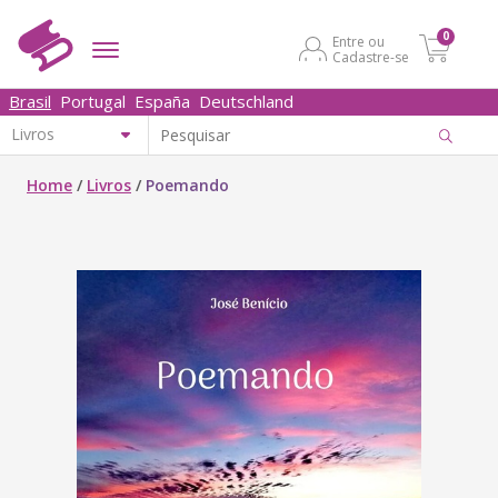
0
Entre ou
Cadastre-se
Brasil
Portugal
España
Deutschland
Home
/
Livros
/
Poemando