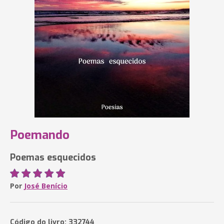
Poemando
Poemas esquecidos
Por
José Benício
Código do livro: 332744