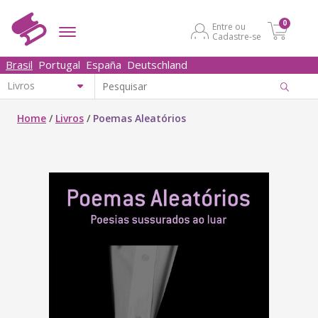
0
Entre ou
Cadastre-se
Brasil
Portugal
España
Deutschland
Home
/
Livros
/
Poemas Aleatórios