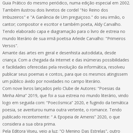
Guia Prático do mesmo periódico, numa edição especial em 2002.
Também ilustrou dois livretos de cordel "No Reino dos
Imbuzeiros" e "A Ganância de Um preguiçoso." do seu irmão, o
cantor; compositor e escritor e também poeta, Aldy Carvalho.
Tendo elaborado capa e diagramação para o livro de estreia no
mundo literário de sua irmã poetisa Arleide Carvalho: "Primeiros
Versos".
Amante das artes em geral e desenhista autodidata, desde
criança. Com a chegada da Internet e das inúmeras possibilidades
e facilidades oferecidas pela revolução da informática, resolveu
publicar seus poemas e contos, para que os mesmos atingissem
um público ávido por novidades no campo literário.
Com nove livros lançados pelo Clube de Autores: “Poesias da
Minha Alma” 2019, que foi a sua estreia no mundo literário, vindo
logo em seguida com: “Poecósmica” 2020, e fugindo da temática
poesia, se aventurou numa outra vertente, o romance. Tendo
publicado recentemente: “ A Epopeia de Amenis” 2020, o que
considera a sua obra prima.
Pela Editora Viseu, veio a luz: "O Menino Das Estrelas", outro