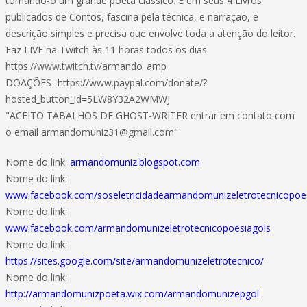
tornando-o um grande poeta clássico. E em seus 4 Livros
publicados de Contos, fascina pela técnica, e narração, e
descrição simples e precisa que envolve toda a atenção do leitor.
Faz LIVE na Twitch às 11 horas todos os dias
https://www.twitch.tv/armando_amp
DOAÇÕES -https://www.paypal.com/donate/?
hosted_button_id=5LW8Y32A2WMWJ
"ACEITO TABALHOS DE GHOST-WRITER entrar em contato com
o email armandomuniz31@gmail.com"
Nome do link:
armandomuniz.blogspot.com
Nome do link:
www.facebook.com/soseletricidadearmandomunizeletrotecnicopoe
Nome do link:
www.facebook.com/armandomunizeletrotecnicopoesiagols
Nome do link:
https://sites.google.com/site/armandomunizeletrotecnico/
Nome do link:
http://armandomunizpoeta.wix.com/armandomunizepgol