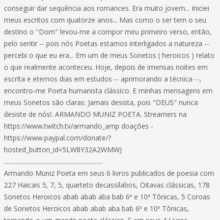
conseguir dar sequência aos romances. Era muito jovem... Iniciei
meus escritos com quatorze anos... Mas como o ser tem o seu
destino o "Dom" levou-me a compor meu primeiro verso, então,
pelo sentir -- pois nós Poetas estamos interligados a natureza --
percebi o que eu era... Em um de meus Sonetos ( heroicos ) relato
o que realmente aconteceu. Hoje, depois de imensas noites em
escrita e eternos dias em estudos -- aprimorando a técnica --,
encontro-me Poeta humanista clássico. E minhas mensagens em
meus Sonetos são claras: Jamais desista, pois "DEUS" nunca
desiste de nós!. ARMANDO MUNIZ POETA. Streamers na
https://www.twitch.tv/armando_amp doações -
https://www.paypal.com/donate/?
hosted_button_id=5LW8Y32A2WMWJ
...................................................................
Armando Muniz Poeta em seus 6 livros publicados de poesia com
227 Haicais 5, 7, 5, quarteto decassílabos, Oitavas clássicas, 178
Sonetos Heroicos abab abab aba bab 6ª e 10ª Tônicas, 5 Coroas
de Sonetos Heroicos abab abab aba bab 6ª e 10ª Tônicas,