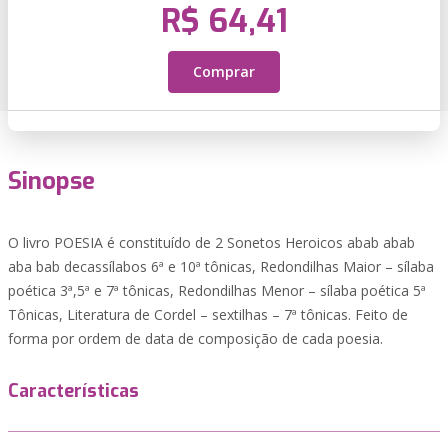
R$ 64,41
Comprar
Sinopse
O livro POESIA é constituído de 2 Sonetos Heroicos abab abab
aba bab decassílabos 6ª e 10ª tônicas, Redondilhas Maior – sílaba
poética 3ª,5ª e 7ª tônicas, Redondilhas Menor – sílaba poética 5ª
Tônicas, Literatura de Cordel – sextilhas – 7ª tônicas. Feito de
forma por ordem de data de composição de cada poesia.
Características