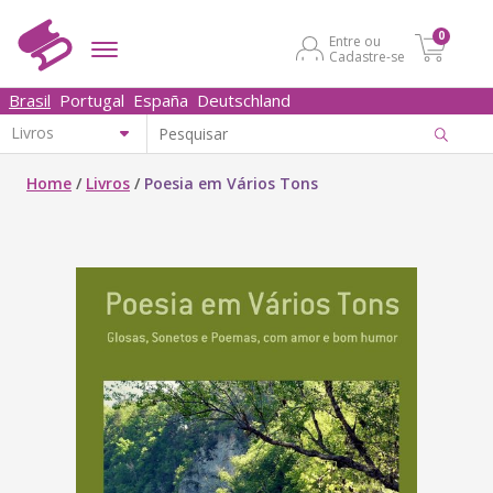
0
Entre ou
Cadastre-se
Brasil
Portugal
España
Deutschland
Home
/
Livros
/
Poesia em Vários Tons