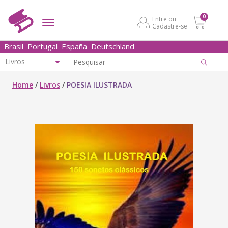
0
Entre ou
Cadastre-se
Brasil
Portugal
España
Deutschland
Home
/
Livros
/
POESIA ILUSTRADA