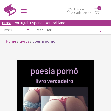
0
Entre ou
Cadastre-se
Brasil
Portugal
España
Deutschland
Home
/
Livros
/
poesia pornô