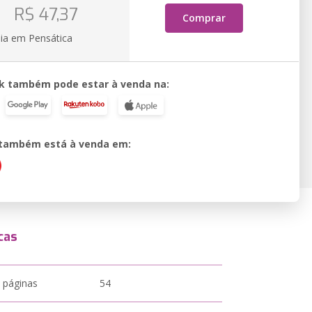
o
R$ 47,37
Comprar
ia em Pensática
k também pode estar à venda na:
o também está à venda em:
cas
 páginas
54