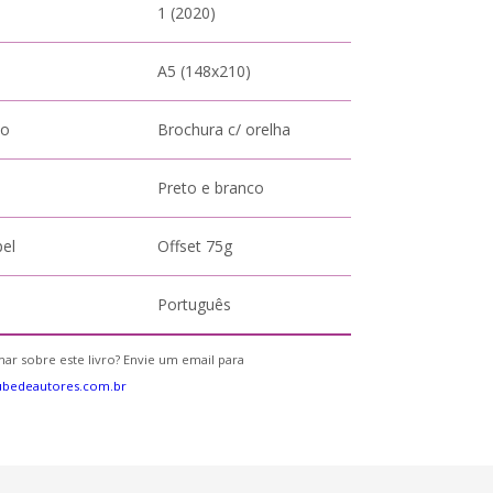
1 (2020)
A5 (148x210)
to
Brochura c/ orelha
Preto e branco
pel
Offset 75g
Português
ar sobre este livro? Envie um email para
ubedeautores.com.br