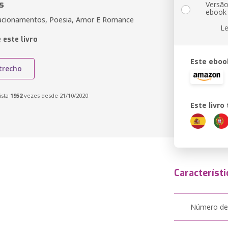
s
Versã
ebook
lacionamentos, Poesia, Amor E Romance
Le
 este livro
Este eboo
trecho
ista
1952
vezes desde 21/10/2020
Este livr
Característi
Número de