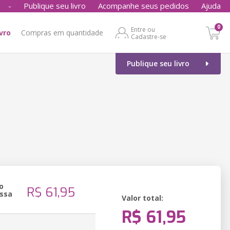
-
Publique seu livro
Acompanhe seus pedidos
Ajuda
0
Entre ou
ivro
Compras em quantidade
Cadastre-se
Publique seu livro
o
R$ 61,95
ssa
Valor total:
R$ 61,95