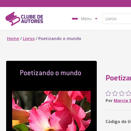
Menu
Home
/
Livros
/
Poetizando o mundo
Poetiz
Por
Marcia 
Código do l