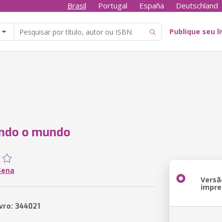
Brasil
Portugal
España
Deutschland
Publique seu l
ando o mundo
Sena
Versã
impre
ivro: 344021