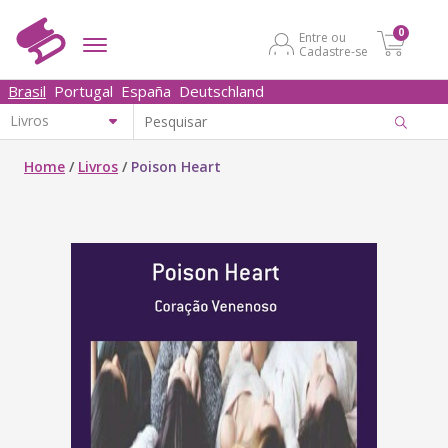
0
Entre ou
Cadastre-se
Brasil
Portugal
España
Deutschland
Home
/
Livros
/
Poison Heart