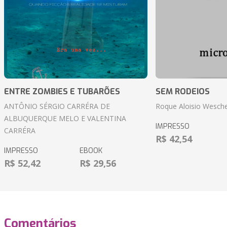
ENTRE ZOMBIES E TUBARÕES
SEM RODEIOS
ANTÔNIO SÉRGIO CARRÉRA DE
Roque Aloisio Wesche
ALBUQUERQUE MELO E VALENTINA
IMPRESSO
CARRÉRA
R$ 42,54
IMPRESSO
EBOOK
R$ 52,42
R$ 29,56
Comentários