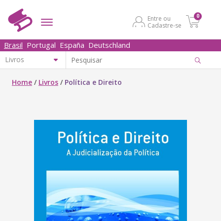
0
Entre ou
Cadastre-se
Brasil
Portugal
España
Deutschland
Home
/
Livros
/
Política e Direito