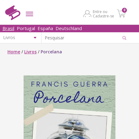
0
Entre ou
Cadastre-se
Brasil
Portugal
España
Deutschland
Home
/
Livros
/
Porcelana