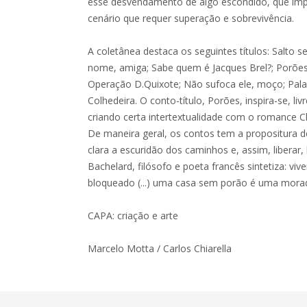
esse desvendamento de algo escondido, que im
cenário que requer superação e sobrevivência.
A coletânea destaca os seguintes títulos: Salto s
nome, amiga; Sabe quem é Jacques Brel?; Porões;
Operação D.Quixote; Não sufoca ele, moço; Pal
Colhedeira. O conto-título, Porões, inspira-se, l
criando certa intertextualidade com o romance C
De maneira geral, os contos tem a propositura de
clara a escuridão dos caminhos e, assim, liberar, 
Bachelard, filósofo e poeta francês sintetiza: vi
bloqueado (...) uma casa sem porão é uma morada
CAPA: criação e arte
Marcelo Motta / Carlos Chiarella