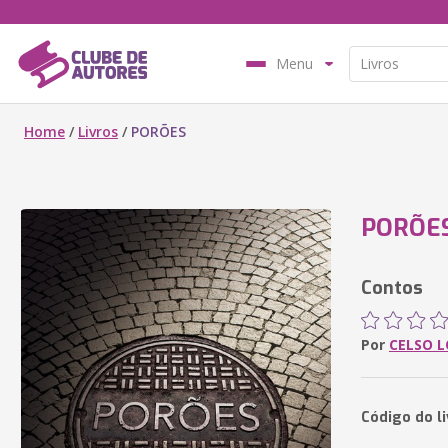
Menu
Home
/
Livros
/
PORÕES
PORÕE
Contos
Por
CELSO L
Código do l