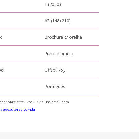
1 (2020)
A5 (148x210)
to
Brochura c/ orelha
Preto e branco
pel
Offset 75g
Português
ar sobre este livro? Envie um email para
ubedeautores.com.br