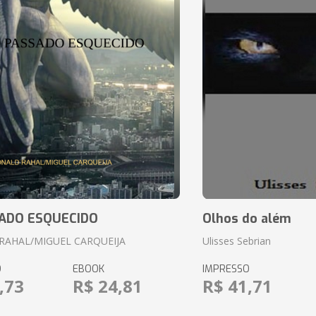
ADO ESQUECIDO
Olhos do além
RAHAL/MIGUEL CARQUEIJA
Ulisses Sebrian
O
EBOOK
IMPRESSO
,73
R$ 24,81
R$ 41,71