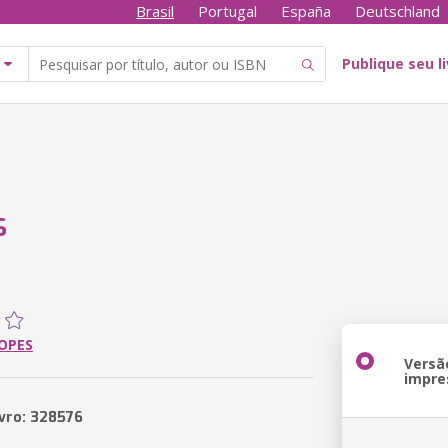
Brasil
Portugal
España
Deutschland
Publique seu l
S
OPES
Versã
impre
ivro: 328576