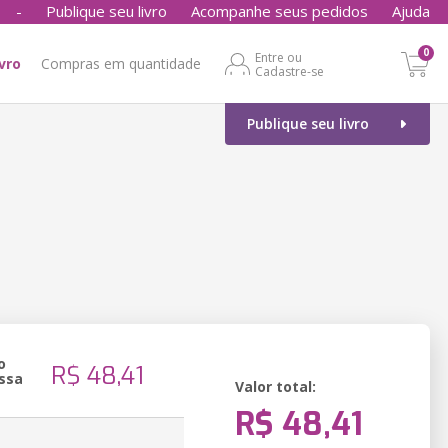
-
Publique seu livro
Acompanhe seus pedidos
Ajuda
0
Entre ou
ivro
Compras em quantidade
Cadastre-se
Publique seu livro
o
R$ 48,41
ssa
Valor total:
R$ 48,41