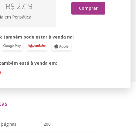
o
R$ 27,19
Comprar
ia em Pensática
k também pode estar à venda na:
o também está à venda em:
cas
 páginas
200