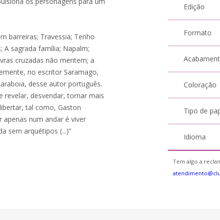
pulsiona os personagens para um
Edição
Formato
em barreiras; Travessia; Tenho
 A sagrada família; Napalm;
Acabamen
avras cruzadas não mentem; a
ivremente, no escritor Saramago,
laraboia, desse autor português.
Coloração
 revelar, desvendar, tornar mais
libertar, tal como, Gaston
Tipo de pa
ver apenas num andar é viver
 sem arquétipos (...)”
Idioma
Tem algo a reclam
atendimento@cl