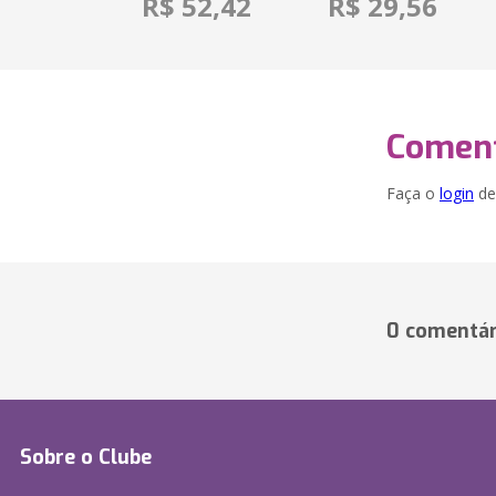
R$ 52,42
R$ 29,56
Coment
Faça o
login
dei
0 comentár
Sobre o Clube