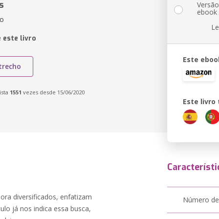
s
Versã
ebook
ão
Le
 este livro
Este eboo
trecho
ista
1551
vezes desde 15/06/2020
Este livr
Característi
ra diversificados, enfatizam
Número de
ulo já nos indica essa busca,