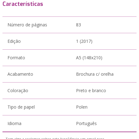
Características
Número de páginas
83
Edição
1 (2017)
Formato
A5 (148x210)
Acabamento
Brochura c/ orelha
Coloração
Preto e branco
Tipo de papel
Polen
Idioma
Português
Tem algo a reclamar sobre este livro? Envie um email para