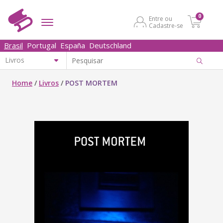
0
Entre ou
Cadastre-se
Brasil
Portugal
España
Deutschland
Home
/
Livros
/
POST MORTEM