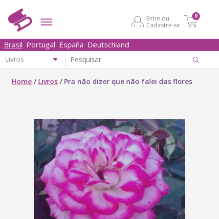
0
Entre ou
Cadastre-se
Brasil
Portugal
España
Deutschland
Home
/
Livros
/
Pra não dizer que não falei das flores