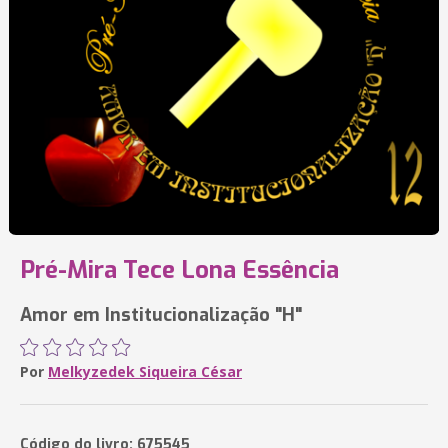
Pré-Mira Tece Lona Essência
Amor em Institucionalização "H"
Por
Melkyzedek Siqueira César
Código do livro: 675545