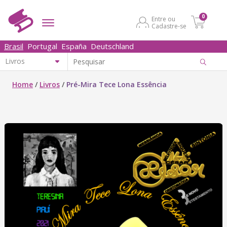
0
Entre ou
Cadastre-se
Brasil
Portugal
España
Deutschland
Home
/
Livros
/
Pré-Mira Tece Lona Essência