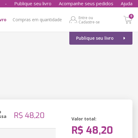
-
Publique seu livro
Acompanhe seus pedidos
Ajuda
0
Entre ou
ivro
Compras em quantidade
Cadastre-se
Publique seu livro
o
R$ 48,20
ssa
Valor total:
R$ 48,20