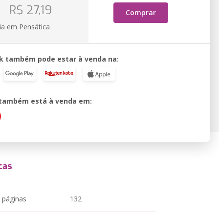
o
R$ 27,19
Comprar
ia em Pensática
k também pode estar à venda na:
o também está à venda em:
cas
 páginas
132