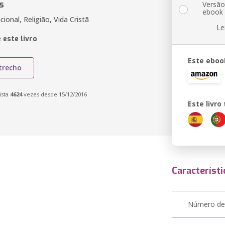
s
Versã
ebook
cional, Religião, Vida Cristã
Le
 este livro
Este eboo
trecho
ista
4624
vezes desde 15/12/2016
Este livr
Característi
Número de