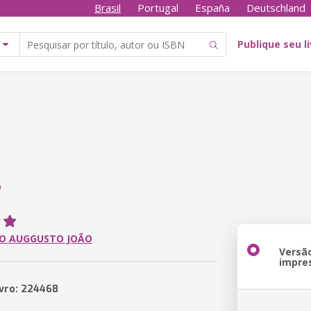
Brasil
Portugal
España
Deutschland
Publique seu l
S
O AUGGUSTO JOÃO
Versã
impre
ivro: 224468