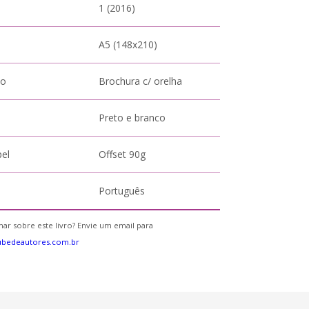
1 (2016)
A5 (148x210)
to
Brochura c/ orelha
Preto e branco
pel
Offset 90g
Português
ar sobre este livro? Envie um email para
ubedeautores.com.br