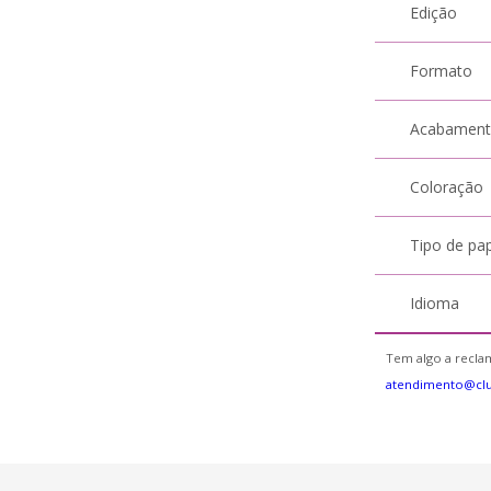
Edição
Formato
Acabamen
Coloração
Tipo de pa
Idioma
Tem algo a reclam
atendimento@cl