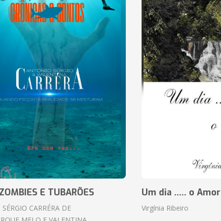
ZOMBIES E TUBARÕES
Um dia ..... o Amor
 SÉRGIO CARRÉRA DE
Virgínia Ribeiro
RQUE MELO E VALENTINA