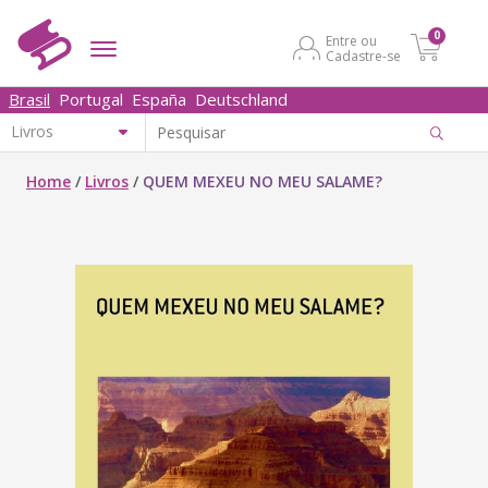
0
Entre ou
Cadastre-se
Brasil
Portugal
España
Deutschland
Home
/
Livros
/
QUEM MEXEU NO MEU SALAME?