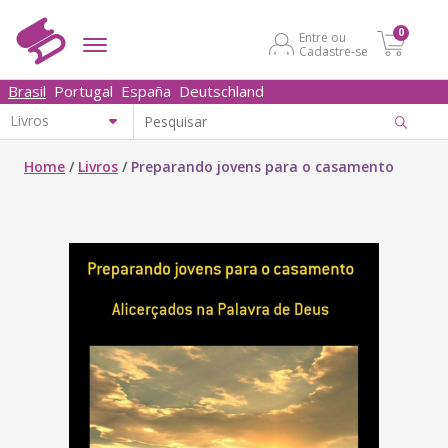
0
Entre ou
Cadastre-se
Brasil
Portugal
España
Deutschland
Home
/
Livros
/
Preparando jovens para o casamento