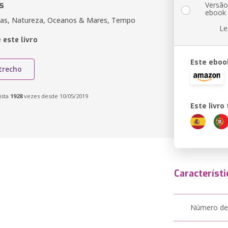
s
Versã
ebook
tas, Natureza, Oceanos & Mares, Tempo
Le
 este livro
Este eboo
trecho
ista
1928
vezes desde 10/05/2019
Este livr
Característi
Número de