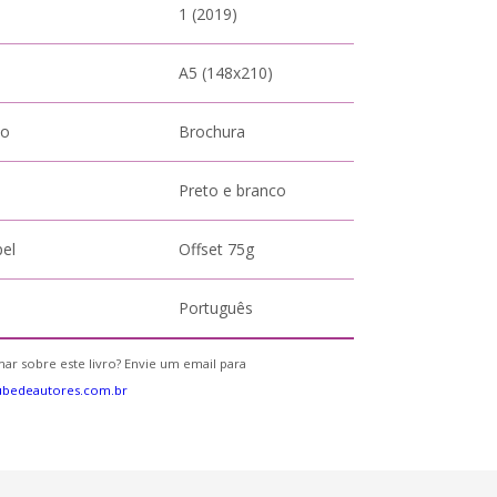
1 (2019)
A5 (148x210)
to
Brochura
Preto e branco
pel
Offset 75g
Português
ar sobre este livro? Envie um email para
ubedeautores.com.br