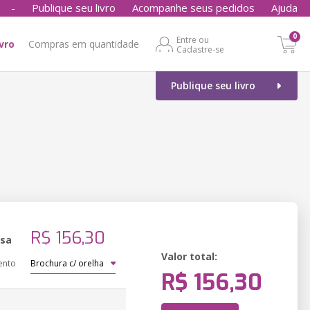
-
Publique seu livro
Acompanhe seus pedidos
Ajuda
0
Entre ou
ivro
Compras em quantidade
Cadastre-se
Publique seu livro
o
R$ 156,30
ssa
Valor total:
ento
R$ 156,30