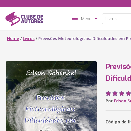
Menu
Home
/
Livros
/
Previsões Meteorológicas: Dificuldades em Pr
Previsõ
Dificul
Por
Edson S
Código do l