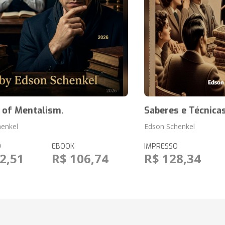
 of Mentalism.
Saberes e Técnica
henkel
Edson Schenkel
O
EBOOK
IMPRESSO
2,51
R$ 106,74
R$ 128,34