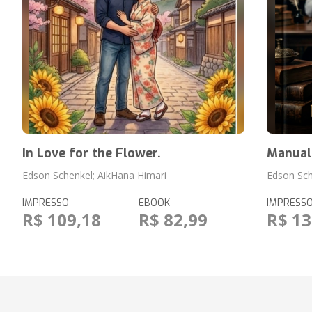
In Love for the Flower.
Manual
Edson Schenkel; AikHana Himari
Edson Sc
IMPRESSO
EBOOK
IMPRESS
R$ 109,18
R$ 82,99
R$ 13