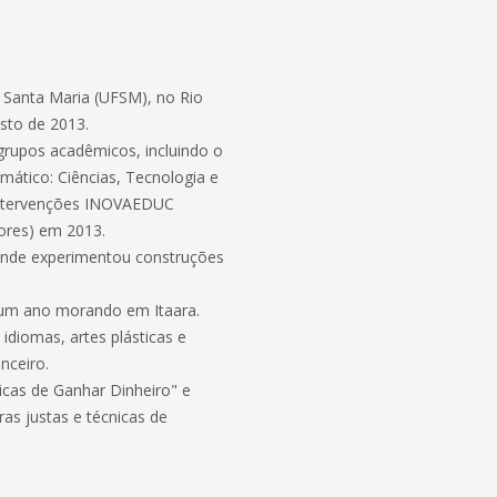
e Santa Maria (UFSM), no Rio
osto de 2013.
grupos acadêmicos, incluindo o
ático: Ciências, Tecnologia e
Intervenções INOVAEDUC
ores) em 2013.
onde experimentou construções
 um ano morando em Itaara.
idiomas, artes plásticas e
nceiro.
ticas de Ganhar Dinheiro" e
as justas e técnicas de