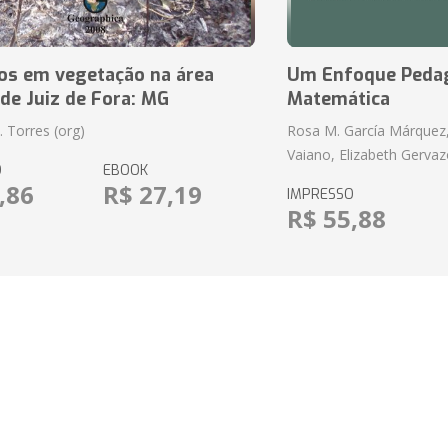
ios em vegetação na área
Um Enfoque Pedag
de Juiz de Fora: MG
Matemática
P. Torres (org)
Rosa M. García Márquez
Vaiano, Elizabeth Gervaz
O
EBOOK
,86
R$ 27,19
IMPRESSO
R$ 55,88