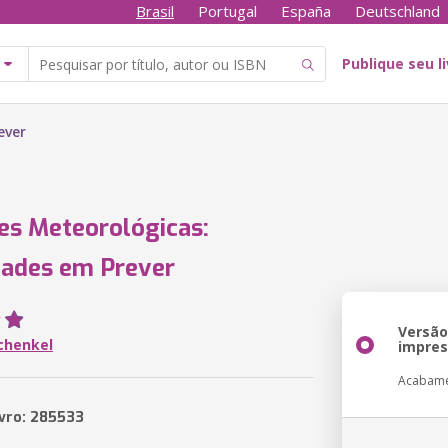
Brasil
Portugal
España
Deutschland
Publique seu l
ever
es Meteorológicas:
dades em Prever
Versã
chenkel
impre
Acabam
ivro: 285533