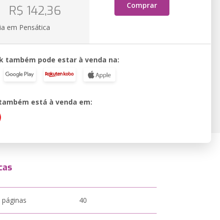
o
Comprar
R$ 142,36
ia em Pensática
k também pode estar à venda na:
o também está à venda em:
cas
 páginas
40