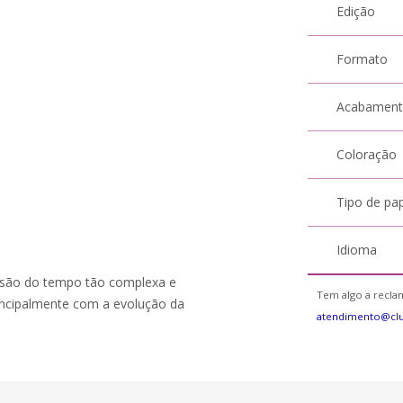
Edição
Formato
Acabamen
Coloração
Tipo de pa
Idioma
visão do tempo tão complexa e
Tem algo a reclam
rincipalmente com a evolução da
atendimento@cl