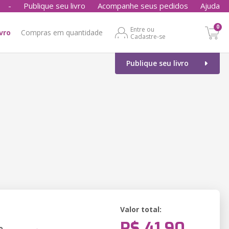
-
Publique seu livro
Acompanhe seus pedidos
Ajuda
0
Entre ou
ivro
Compras em quantidade
Cadastre-se
Publique seu livro
Valor total:
R$ 41,90
o