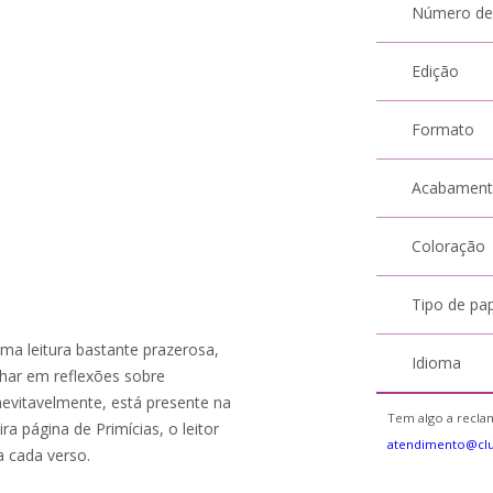
Número de
Edição
Formato
Acabamen
Coloração
Tipo de pa
a leitura bastante prazerosa,
Idioma
ulhar em reflexões sobre
nevitavelmente, está presente na
Tem algo a reclam
ra página de Primícias, o leitor
atendimento@cl
a cada verso.