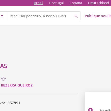
Brasil
Portugal
España
Deutschland
Publique seu l
IAS
 BEZERRA QUEIROZ
ivro: 357991
Versã