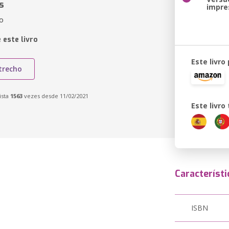
s
impre
ão
 este livro
Este livro
trecho
ista
1563
vezes desde 11/02/2021
Este livr
Característi
ISBN