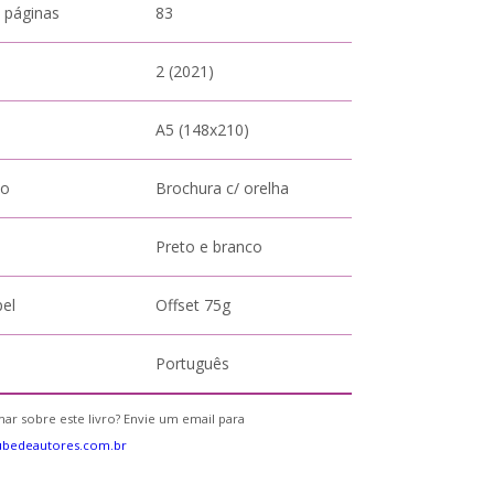
 páginas
83
2 (2021)
A5 (148x210)
to
Brochura c/ orelha
Preto e branco
pel
Offset 75g
Português
ar sobre este livro? Envie um email para
ubedeautores.com.br