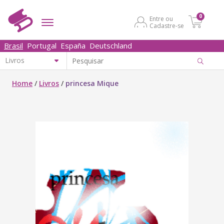
0
Entre ou
Cadastre-se
Brasil
Portugal
España
Deutschland
Home
/
Livros
/
princesa Mique