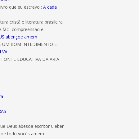
livro que eu escrevo :
A cada
ura cristã e literatura brasileira
e fácil compreensão e
 DEUS abençoe amem
DE UM BOM INTEDIMENTO E
ILVA
 FONTE EDUCATIVA DA ARIA
ra
RAS
 que Deus abesoa escritor Cleber
ençoe todo vocês amem :