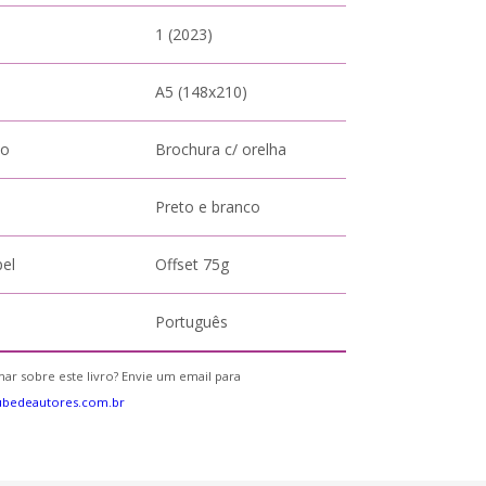
1 (2023)
A5 (148x210)
to
Brochura c/ orelha
Preto e branco
pel
Offset 75g
Português
ar sobre este livro? Envie um email para
ubedeautores.com.br