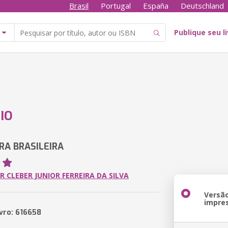
Brasil
Portugal
España
Deutschland
Publique seu l
IO
RA BRASILEIRA
R CLEBER JUNIOR FERREIRA DA SILVA
Versã
impre
ivro: 616658