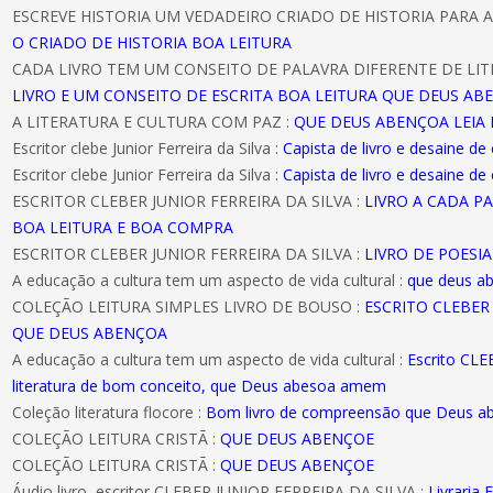
ESCREVE HISTORIA UM VEDADEIRO CRIADO DE HISTORIA PARA A
O CRIADO DE HISTORIA BOA LEITURA
CADA LIVRO TEM UM CONSEITO DE PALAVRA DIFERENTE DE LIT
LIVRO E UM CONSEITO DE ESCRITA BOA LEITURA QUE DEUS AB
A LITERATURA E CULTURA COM PAZ :
QUE DEUS ABENÇOA LEIA 
Escritor clebe Junior Ferreira da Silva :
Capista de livro e desaine de
Escritor clebe Junior Ferreira da Silva :
Capista de livro e desaine de
ESCRITOR CLEBER JUNIOR FERREIRA DA SILVA :
LIVRO A CADA P
BOA LEITURA E BOA COMPRA
ESCRITOR CLEBER JUNIOR FERREIRA DA SILVA :
LIVRO DE POESI
A educação a cultura tem um aspecto de vida cultural :
que deus a
COLEÇÃO LEITURA SIMPLES LIVRO DE BOUSO :
ESCRITO CLEBER 
QUE DEUS ABENÇOA
A educação a cultura tem um aspecto de vida cultural :
Escrito CL
literatura de bom conceito, que Deus abesoa amem
Coleção literatura flocore :
Bom livro de compreensão que Deus 
COLEÇÃO LEITURA CRISTÃ :
QUE DEUS ABENÇOE
COLEÇÃO LEITURA CRISTÃ :
QUE DEUS ABENÇOE
Áudio livro, escritor CLEBER JUNIOR FERREIRA DA SILVA :
Livraria E