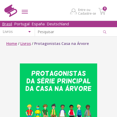
0
Entre ou
Cadastre-se
Brasil
Portugal
España
Deutschland
Home
/
Livros
/
Protagonistas Casa na Árvore