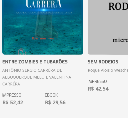
ENTRE ZOMBIES E TUBARÕES
SEM RODEIOS
ANTÔNIO SÉRGIO CARRÉRA DE
Roque Aloisio Wesche
ALBUQUERQUE MELO E VALENTINA
IMPRESSO
CARRÉRA
R$ 42,54
IMPRESSO
EBOOK
R$ 52,42
R$ 29,56