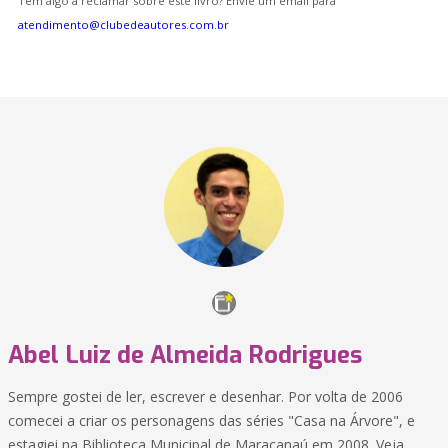
Tem algo a reclamar sobre este livro? Envie um email para
atendimento@clubedeautores.com.br
Abel Luiz de Almeida Rodrigues
Sempre gostei de ler, escrever e desenhar. Por volta de 2006
comecei a criar os personagens das séries "Casa na Árvore", e
estagiei na Biblioteca Municipal de Maracanaú em 2008. Veja