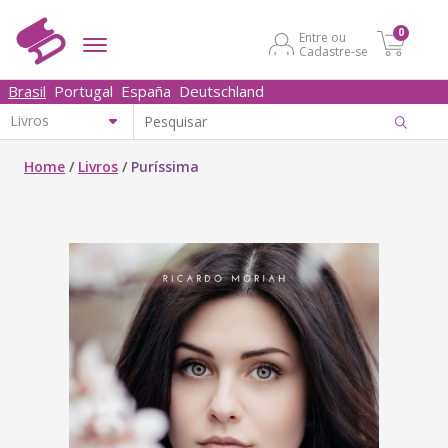
0
Entre ou
Cadastre-se
Brasil
Portugal
España
Deutschland
Home
/
Livros
/
Puríssima