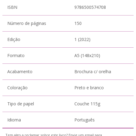
ISBN
9786500574708
Número de páginas
150
Edição
1 (2022)
Formato
A5 (148x210)
Acabamento
Brochura c/ orelha
Coloração
Preto e branco
Tipo de papel
Couche 115g
Idioma
Português
Tem algo a reclamar sobre este livro? Envie um email para