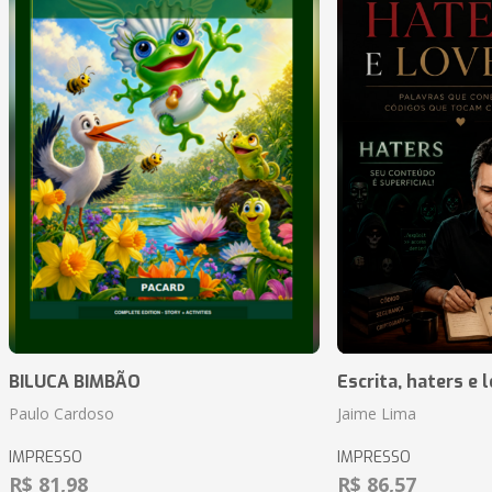
BILUCA BIMBÃO
Escrita, haters e 
Paulo Cardoso
Jaime Lima
IMPRESSO
IMPRESSO
R$ 81,98
R$ 86,57