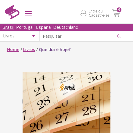
0
Entre ou
Cadastre-se
Brasil
Portugal
España
Deutschland
Home
/
Livros
/
Que dia é hoje?