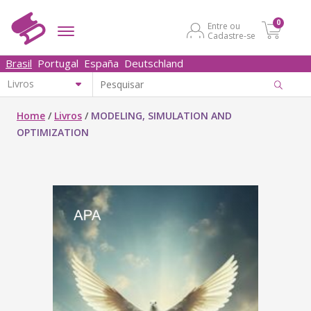
0
Entre ou
Cadastre-se
Brasil
Portugal
España
Deutschland
Home
/
Livros
/
MODELING, SIMULATION AND
OPTIMIZATION