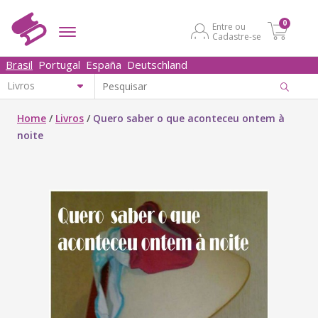
0
Entre ou
Cadastre-se
Brasil
Portugal
España
Deutschland
Home
/
Livros
/
Quero saber o que aconteceu ontem à
noite