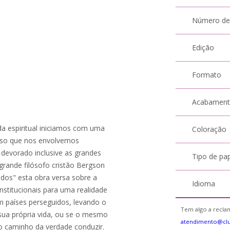
Número de
Edição
Formato
Acabamen
da espiritual iniciamos com uma
Coloração
asso que nos envolvemos
devorado inclusive as grandes
Tipo de pa
 grande filósofo cristão Bergson
dados" esta obra versa sobre a
Idioma
institucionais para uma realidade
em países perseguidos, levando o
Tem algo a reclam
o sua própria vida, ou se o mesmo
atendimento@cl
no caminho da verdade conduzir.