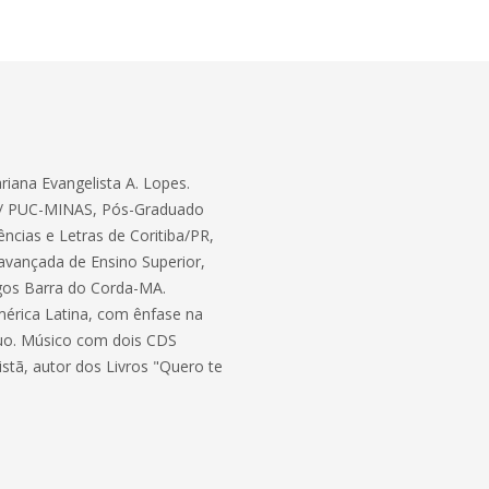
iana Evangelista A. Lopes.
ia / PUC-MINAS, Pós-Graduado
ncias e Letras de Coritiba/PR,
 avançada de Ensino Superior,
ogos Barra do Corda-MA.
América Latina, com ênfase na
íduo. Músico com dois CDS
stã, autor dos Livros "Quero te