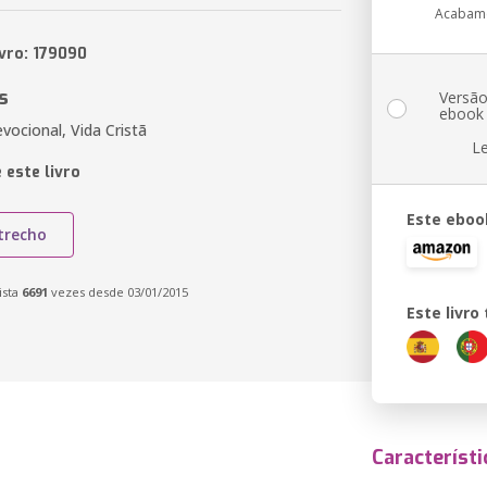
Acabam
ivro: 179090
s
Versã
ebook
vocional, Vida Cristã
L
 este livro
Este eboo
trecho
ista
6691
vezes desde 03/01/2015
Este livr
Característi