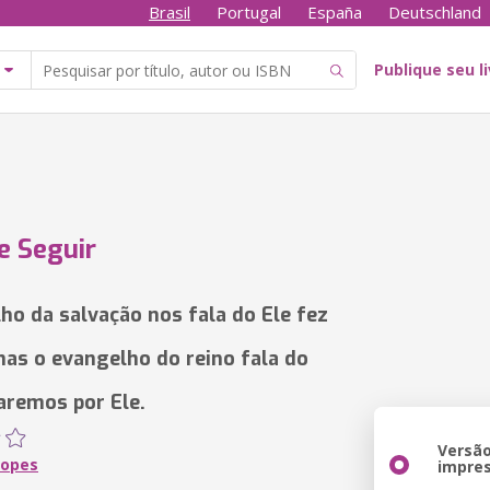
Brasil
Portugal
España
Deutschland
Publique seu l
e Seguir
ho da salvação nos fala do Ele fez
mas o evangelho do reino fala do
aremos por Ele.
Versã
Lopes
impre