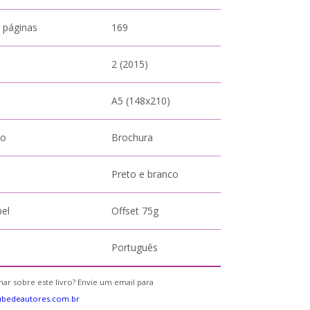
 páginas
169
2 (2015)
A5 (148x210)
to
Brochura
Preto e branco
pel
Offset 75g
Português
ar sobre este livro? Envie um email para
ubedeautores.com.br