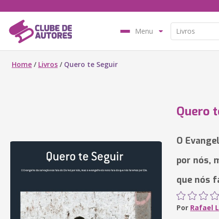
Menu
Home
/
Livros
/
Quero te Seguir
Quero t
O Evangel
por nós, 
que nós f
Por
Rafael 