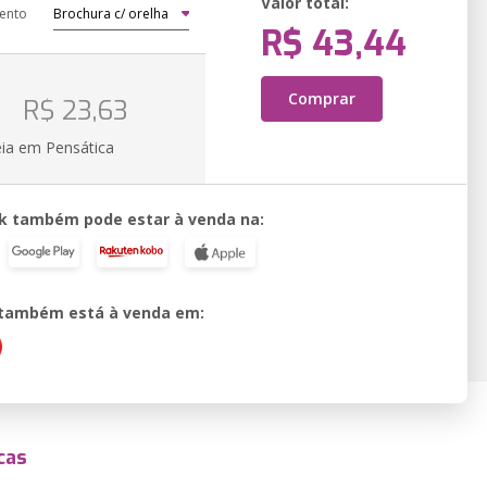
Valor total:
ento
R$ 43,44
o
Comprar
R$ 23,63
eia em Pensática
k também pode estar à venda na:
o também está à venda em:
cas