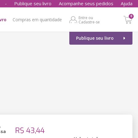
-
Publique seu livro
Acompanhe seus pedidos
Ajuda
0
Entre ou
ivro
Compras em quantidade
Cadastre-se
Publique seu livro
o
R$ 43,44
ssa