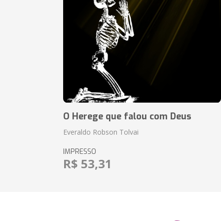
O Herege que falou com Deus
Everaldo Robson Tolvai
IMPRESSO
R$ 53,31