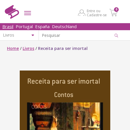
0
Entre ou
Cadastre-se
Brasil
Portugal
España
Deutschland
Home
/
Livros
/
Receita para ser imortal