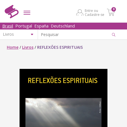
0
Entre ou
Cadastre-se
Brasil
Portugal
España
Deutschland
Home
/
Livros
/
REFLEXÕES ESPIRITUAIS