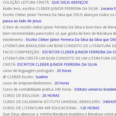
COLEÇÃO LEITURA CRISTÃ :
QUE DEUS ABENÇOE
Áudio livro, escritor CLEBER JUNIOR FERREIRA DA SILVA :
Livraria E
Escrito Cleber Júnior Ferreira Da Silva que DEUS abençoe todos os 
passa ao lado de Jesus
O livro do escrito cleber Junior Ferreira Da Silva e bom livro de literat
bem recomendado para todos os que gosta de livro de literatura d
intedimento :
Escrito Cleber Júnior Ferreira Da Silva da Silva que
LITERATURA BRASILEIRA UM BOM CONSEITO DE LITERATURA 
FACIO COMPREEÇÃO :
ESCRITOR CLEBER JUNIOR FERREIRA DA S
LITERATURA CRISTÃ UM BOM CONSEITO DE UM LITERATURA DE
CRISTÃ:
ESCRITOR CLEBER JUNIOR FERREIRA DA SILVA
curso de linguagem português :
20 horas
@ CLEBER Escrito :
tuwtter
curso de empreendedorismo :
20 horas
Curso de contabilidade pratica 340 horas :
Estituto universo brasilei
CURSO DE BIOLOGIA :
20 HORAS
CURSO DE CALIGRAFIA ISTITUTO UNIVESAL BRASILEIRO :
340HO
CURSO DE LITERATURA WR EDUCACIONAL :
120 HORAS
Que Deus abençoe a .mimha literatura brasileira e literatura cristã