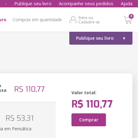
-
Publique seu livro
Acompanhe seus pedidos
Ajuda
0
Entre ou
ivro
Compras em quantidade
Cadastre-se
Publique seu livro
o
R$ 110,77
ssa
Valor total:
R$ 110,77
o
R$ 53,31
Comprar
ia em Pensática