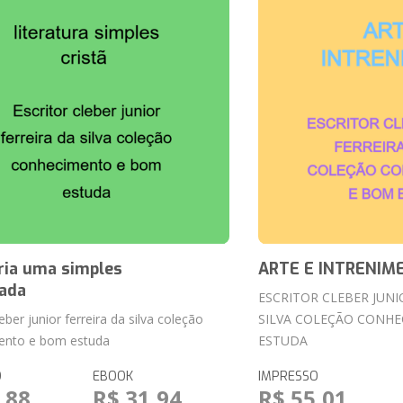
ria uma simples
ARTE E INTRENIM
ada
ESCRITOR CLEBER JUNI
leber junior ferreira da silva coleção
SILVA COLEÇÃO CONH
ento e bom estuda
ESTUDA
O
EBOOK
IMPRESSO
,88
R$ 31,94
R$ 55,01