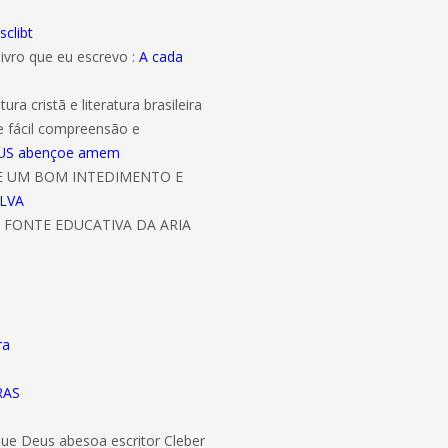
sclibt
livro que eu escrevo :
A cada
ura cristã e literatura brasileira
e fácil compreensão e
 DEUS abençoe amem
DE UM BOM INTEDIMENTO E
ILVA
 FONTE EDUCATIVA DA ARIA
ra
RAS
 que Deus abesoa escritor Cleber