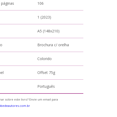
 páginas
106
1 (2023)
A5 (148x210)
to
Brochura c/ orelha
Colorido
pel
Offset 75g
Português
ar sobre este livro? Envie um email para
ubedeautores.com.br