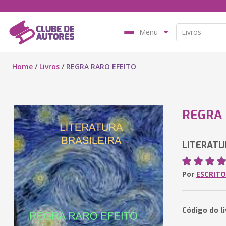
Menu
Home
/
Livros
/
REGRA RARO EFEITO
REGRA 
LITERATU
Por
ESCRITO
Código do l