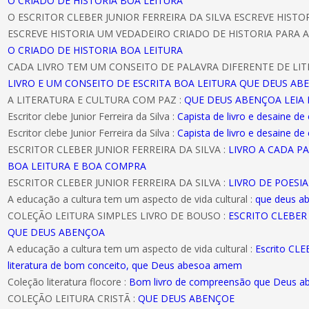
O CRIADO DE HISTORIA BOA LEITURA
O ESCRITOR CLEBER JUNIOR FERREIRA DA SILVA ESCREVE HIST
ESCREVE HISTORIA UM VEDADEIRO CRIADO DE HISTORIA PARA A
O CRIADO DE HISTORIA BOA LEITURA
CADA LIVRO TEM UM CONSEITO DE PALAVRA DIFERENTE DE LIT
LIVRO E UM CONSEITO DE ESCRITA BOA LEITURA QUE DEUS AB
A LITERATURA E CULTURA COM PAZ :
QUE DEUS ABENÇOA LEIA 
Escritor clebe Junior Ferreira da Silva :
Capista de livro e desaine de
Escritor clebe Junior Ferreira da Silva :
Capista de livro e desaine de
ESCRITOR CLEBER JUNIOR FERREIRA DA SILVA :
LIVRO A CADA P
BOA LEITURA E BOA COMPRA
ESCRITOR CLEBER JUNIOR FERREIRA DA SILVA :
LIVRO DE POESI
A educação a cultura tem um aspecto de vida cultural :
que deus a
COLEÇÃO LEITURA SIMPLES LIVRO DE BOUSO :
ESCRITO CLEBER 
QUE DEUS ABENÇOA
A educação a cultura tem um aspecto de vida cultural :
Escrito CL
literatura de bom conceito, que Deus abesoa amem
Coleção literatura flocore :
Bom livro de compreensão que Deus 
COLEÇÃO LEITURA CRISTÃ :
QUE DEUS ABENÇOE