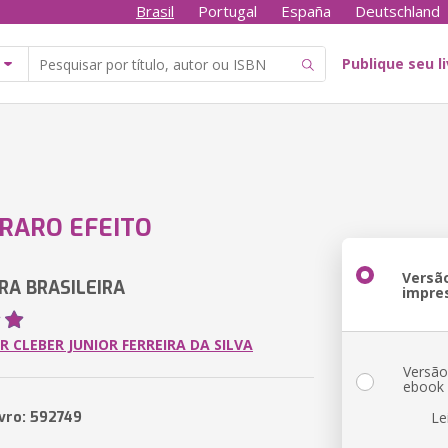
Brasil
Portugal
España
Deutschland
Publique seu l
RARO EFEITO
Versã
RA BRASILEIRA
impre
R CLEBER JUNIOR FERREIRA DA SILVA
Versã
ebook
ivro: 592749
Le