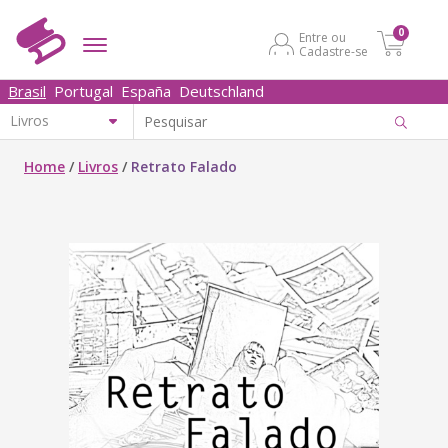
0
Entre ou
Cadastre-se
Brasil
Portugal
España
Deutschland
Home
/
Livros
/
Retrato Falado