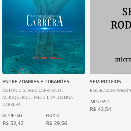
ENTRE ZOMBIES E TUBARÕES
SEM RODEIOS
ANTÔNIO SÉRGIO CARRÉRA DE
Roque Aloisio Wesche
ALBUQUERQUE MELO E VALENTINA
IMPRESSO
CARRÉRA
R$ 42,54
IMPRESSO
EBOOK
R$ 52,42
R$ 29,56