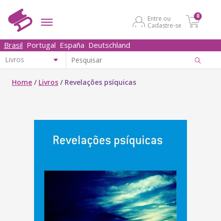
0
Entre ou
Cadastre-se
Brasil
Portugal
España
Deutschland
Home
/
Livros
/
Revelações psíquicas