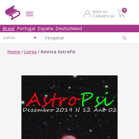
0
Entre ou
Cadastre-se
Brasil
Portugal
España
Deutschland
Home
/
Livros
/
Revista AstroPsi