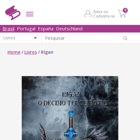
0
Entre ou
Cadastre-se
Brasil
Portugal
España
Deutschland
Home
/
Livros
/
Rígan