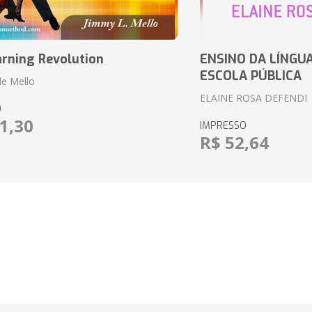
arning Revolution
ENSINO DA LÍNGU
ESCOLA PÚBLICA
de Mello
ELAINE ROSA DEFENDI
O
1,30
IMPRESSO
R$ 52,64