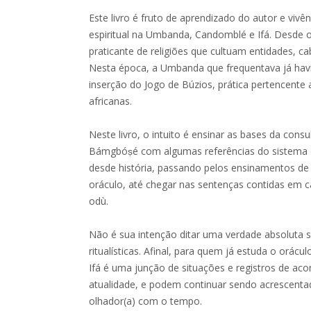
Este livro é fruto de aprendizado do autor e viv
espiritual na Umbanda, Candomblé e Ifá. Desde o
praticante de religiões que cultuam entidades, ca
Nesta época, a Umbanda que frequentava já havi
inserção do Jogo de Búzios, prática pertencente a
africanas.
Neste livro, o intuito é ensinar as bases da con
Bámgbóṣé com algumas referências do sistema de 
desde história, passando pelos ensinamentos de
oráculo, até chegar nas sentenças contidas em 
odù.
Não é sua intenção ditar uma verdade absoluta
ritualísticas. Afinal, para quem já estuda o orácu
Ifá é uma junção de situações e registros de ac
atualidade, e podem continuar sendo acrescentad
olhador(a) com o tempo.