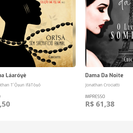
ba Láaróyè
Dama Da Noite
than T´Ọ̀ṣun IfáTòṣó
Jonathan Crociatti
O
IMPRESSO
,50
R$ 61,38