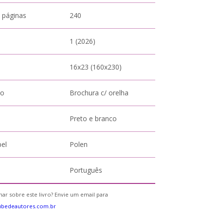
 páginas
240
1 (2026)
16x23 (160x230)
to
Brochura c/ orelha
Preto e branco
pel
Polen
Português
ar sobre este livro? Envie um email para
ubedeautores.com.br