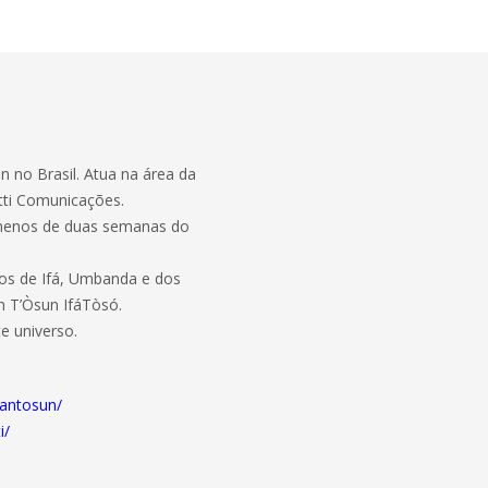
on no Brasil. Atua na área da
tti Comunicações.
m menos de duas semanas do
tos de Ifá, Umbanda e dos
n T’Òsun IfáTòsó.
e universo.
antosun/
i/