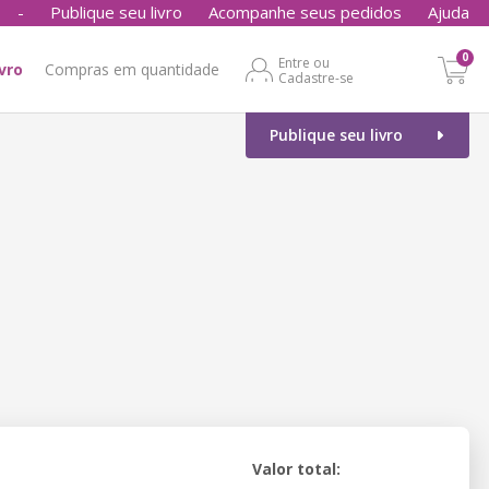
-
Publique seu livro
Acompanhe seus pedidos
Ajuda
0
Entre ou
ivro
Compras em quantidade
Cadastre-se
Publique seu livro
Valor total: