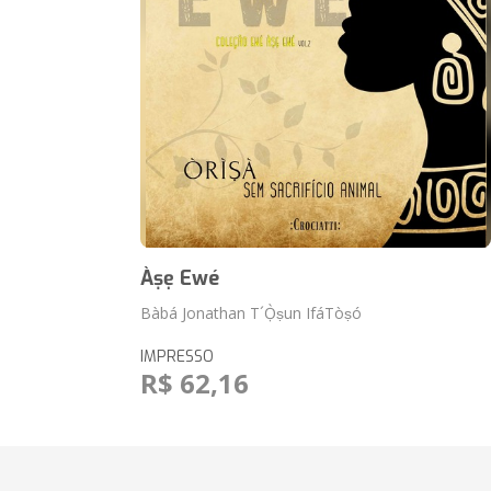
Àṣẹ Ewé
Bàbá Jonathan T´Ọ̀ṣun IfáTòṣó
IMPRESSO
R$ 62,16