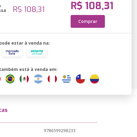
R$ 108,31
o
R$ 108,31
ssa
Comprar
 pode estar à venda na:
o também está à venda em:
cas
9786599298233