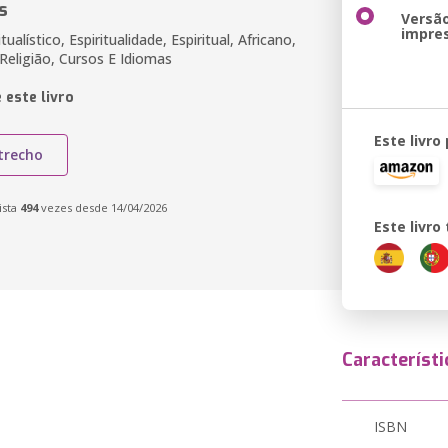
s
Versã
impre
tualístico, Espiritualidade, Espiritual, Africano,
Religião, Cursos E Idiomas
 este livro
Este livro
trecho
ista
494
vezes desde 14/04/2026
Este livr
Característi
ISBN