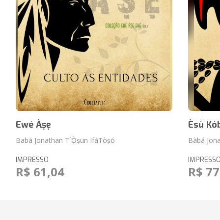
Ewé Àṣẹ
Èsù Kó
Babá Jonathan T´Ọ̀ṣun IfáTòṣó
Bàbá Jona
IMPRESSO
IMPRESS
R$ 61,04
R$ 77