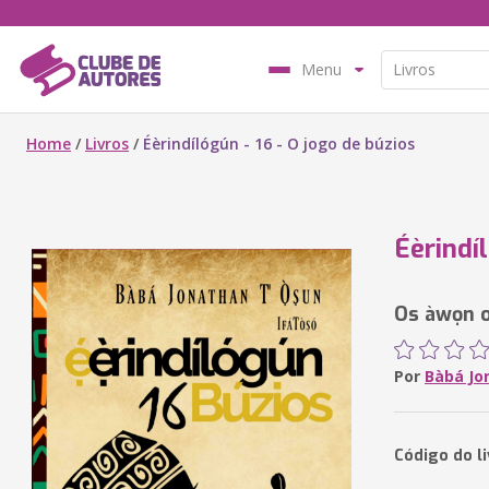
Menu
Home
/
Livros
/
Éèrindílógún - 16 - O jogo de búzios
Éèrindí
Os àwọn o
Por
Bàbá Jo
Código do l