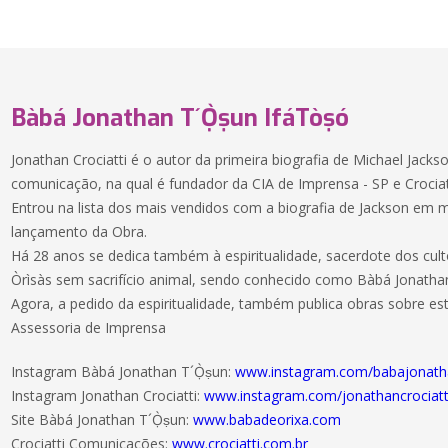
Bàbá Jonathan T´Ọ̀ṣun IfáTòṣó
Jonathan Crociatti é o autor da primeira biografia de Michael Jacks
comunicação, na qual é fundador da CIA de Imprensa - SP e Crocia
Entrou na lista dos mais vendidos com a biografia de Jackson e
lançamento da Obra.
Há 28 anos se dedica também à espiritualidade, sacerdote dos cul
Òrìsàs sem sacrifício animal, sendo conhecido como Bàbá Jonatha
Agora, a pedido da espiritualidade, também publica obras sobre est
Assessoria de Imprensa
Instagram Bàbá Jonathan T´Ọ̀ṣun:
www.instagram.com/babajonath
Instagram Jonathan Crociatti:
www.instagram.com/jonathancrociatt
Site Bàbá Jonathan T´Ọ̀ṣun:
www.babadeorixa.com
Crociatti Comunicações:
www.crociatti.com.br