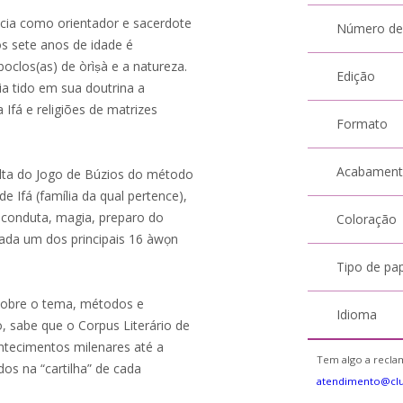
ência como orientador e sacerdote
Número de
s sete anos de idade é
boclos(as) de òrìṣà e a natureza.
Edição
a tido em sua doutrina a
 Ifá e religiões de matrizes
Formato
Acabamen
sulta do Jogo de Búzios do método
Ifá (família da qual pertence),
 conduta, magia, preparo do
Coloração
cada um dos principais 16 àwọn
Tipo de pa
 sobre o tema, métodos e
Idioma
lo, sabe que o Corpus Literário de
ontecimentos milenares até a
Tem algo a reclam
os na “cartilha” de cada
atendimento@cl