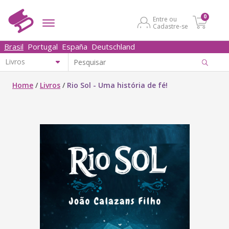
0
Entre ou
Cadastre-se
Brasil
Portugal
España
Deutschland
Home
/
Livros
/
Rio Sol - Uma história de fé!