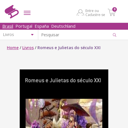
0
Entre ou
Cadastre-se
Brasil
Portugal
España
Deutschland
Home
/
Livros
/
Romeus e Julietas do século XXI