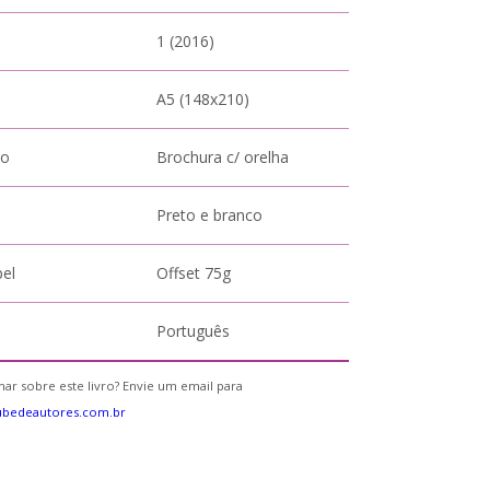
1 (2016)
A5 (148x210)
to
Brochura c/ orelha
Preto e branco
pel
Offset 75g
Português
ar sobre este livro? Envie um email para
ubedeautores.com.br