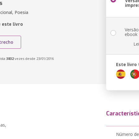
Versã
s
impre
cional, Poesia
 este livro
Versão
ebook
trecho
Le
ista
3832
vezes desde 23/01/2016
Este livr
Característi
as,
Número de