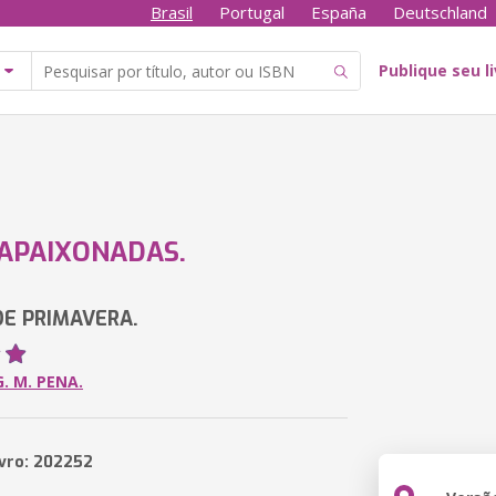
Brasil
Portugal
España
Deutschland
Publique seu l
APAIXONADAS.
E PRIMAVERA.
G. M. PENA.
ivro: 202252