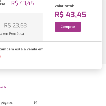
o
R$ 43,45
ssa
Valor total:
R$ 43,45
R$ 23,63
Comprar
ia em Pensática
o também está à venda em:
cas
 páginas
91