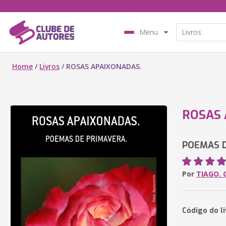
Menu
Home
/
Livros
/
ROSAS APAIXONADAS.
ROSAS 
POEMAS D
Por
TIAGO. 
Código do l