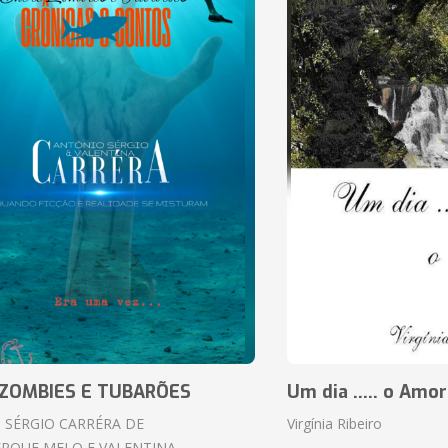
ZOMBIES E TUBARÕES
Um dia ..... o Amor
 SÉRGIO CARRÉRA DE
Virgínia Ribeiro
RQUE MELO E VALENTINA