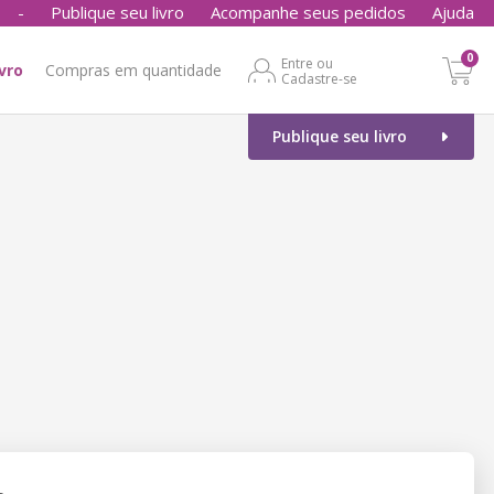
-
Publique seu livro
Acompanhe seus pedidos
Ajuda
0
Entre ou
ivro
Compras em quantidade
Cadastre-se
Publique seu livro