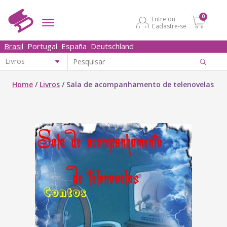
0
Entre ou
Cadastre-se
Brasil
Portugal
España
Deutschland
Home
/
Livros
/
Sala de acompanhamento de telenovelas