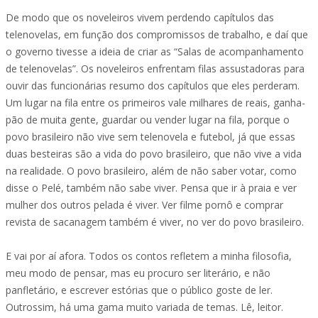
De modo que os noveleiros vivem perdendo capítulos das
telenovelas, em função dos compromissos de trabalho, e daí que
o governo tivesse a ideia de criar as “Salas de acompanhamento
de telenovelas”. Os noveleiros enfrentam filas assustadoras para
ouvir das funcionárias resumo dos capítulos que eles perderam.
Um lugar na fila entre os primeiros vale milhares de reais, ganha-
pão de muita gente, guardar ou vender lugar na fila, porque o
povo brasileiro não vive sem telenovela e futebol, já que essas
duas besteiras são a vida do povo brasileiro, que não vive a vida
na realidade. O povo brasileiro, além de não saber votar, como
disse o Pelé, também não sabe viver. Pensa que ir à praia e ver
mulher dos outros pelada é viver. Ver filme pornô e comprar
revista de sacanagem também é viver, no ver do povo brasileiro.
E vai por aí afora. Todos os contos refletem a minha filosofia,
meu modo de pensar, mas eu procuro ser literário, e não
panfletário, e escrever estórias que o público goste de ler.
Outrossim, há uma gama muito variada de temas. Lê, leitor.