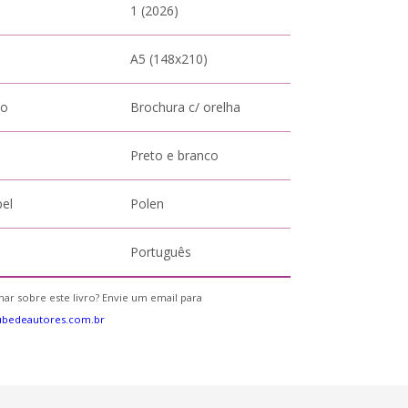
1 (2026)
A5 (148x210)
to
Brochura c/ orelha
Preto e branco
pel
Polen
Português
ar sobre este livro? Envie um email para
ubedeautores.com.br