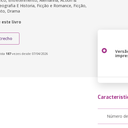
órico, Entreterimento, Alemanha, Action &
eografia E Historia, Ficção e Romance, Ficção,
nto, Drama
 este livro
trecho
Versã
ista
187
vezes desde 07/04/2026
impre
Característi
Número de