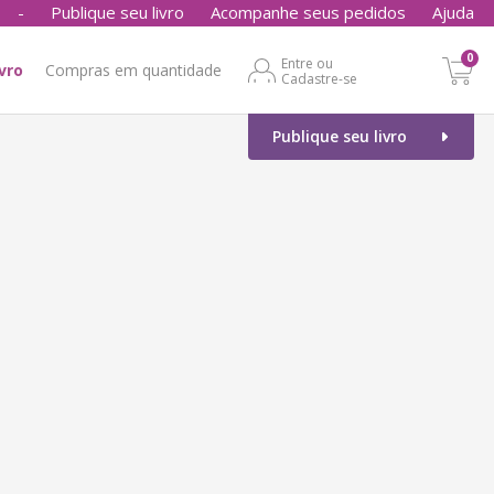
-
Publique seu livro
Acompanhe seus pedidos
Ajuda
0
Entre ou
ivro
Compras em quantidade
Cadastre-se
Publique seu livro