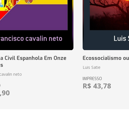
a Civil Espanhola Em Onze
Ecossocialismo ou
as
Luis Satie
cavalin neto
IMPRESSO
R$ 43,78
O
,90