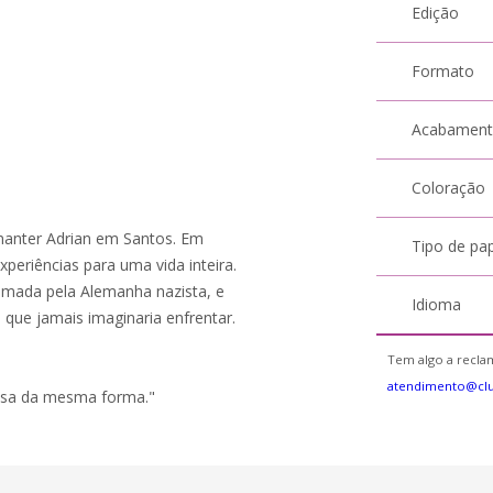
Edição
Formato
Acabamen
Coloração
 manter Adrian em Santos. Em
Tipo de pa
experiências para uma vida inteira.
tomada pela Alemanha nazista, e
Idioma
 que jamais imaginaria enfrentar.
Tem algo a reclam
atendimento@cl
riosa da mesma forma."