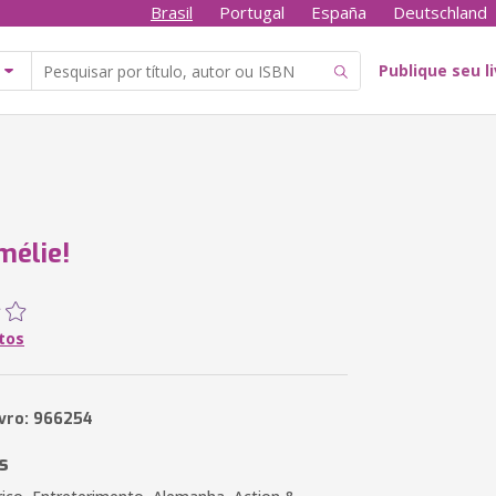
Brasil
Portugal
España
Deutschland
Publique seu l
mélie!
tos
ivro: 966254
s