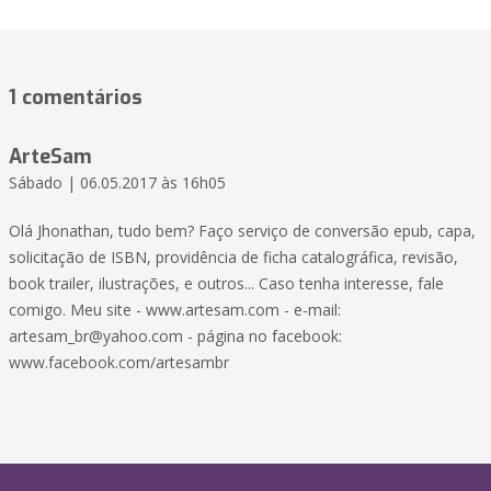
1 comentários
ArteSam
Sábado | 06.05.2017 às 16h05
Olá Jhonathan, tudo bem? Faço serviço de conversão epub, capa,
solicitação de ISBN, providência de ficha catalográfica, revisão,
book trailer, ilustrações, e outros... Caso tenha interesse, fale
comigo. Meu site - www.artesam.com - e-mail:
artesam_br@yahoo.com - página no facebook:
www.facebook.com/artesambr