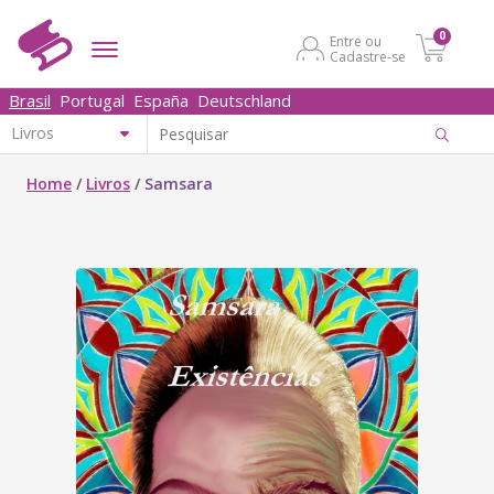
0
Entre ou
Cadastre-se
Brasil
Portugal
España
Deutschland
Home
/
Livros
/
Samsara